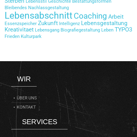
Sterben
Lebensstil
Geschichte
Bestattungsformen
Bleibendes
Nachlassgestaltung
Lebensabschnitt
Coaching
Arbeit
Zukunft
Lebensgestaltung
Essenzspeicher
Intelligenz
Kreativitaet
TYPO3
Lebensgang
Biografiegestaltung
Leben
Frieden
Kulturpark
WIR
ÜBER UNS
KONTAKT
SERVICES