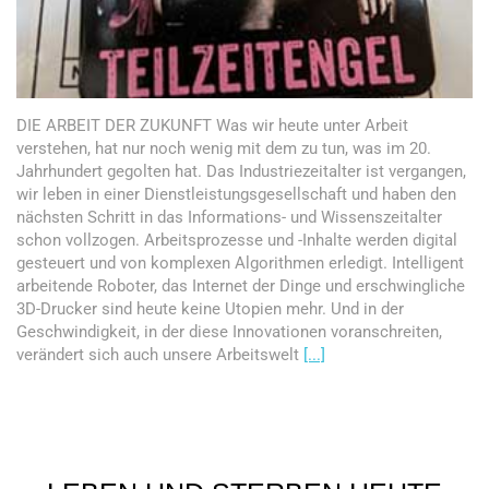
DIE ARBEIT DER ZUKUNFT Was wir heute unter Arbeit
verstehen, hat nur noch wenig mit dem zu tun, was im 20.
Jahrhundert gegolten hat. Das Industriezeitalter ist vergangen,
wir leben in einer Dienstleistungsgesellschaft und haben den
nächsten Schritt in das Informations- und Wissenszeitalter
schon vollzogen. Arbeitsprozesse und -Inhalte werden digital
gesteuert und von komplexen Algorithmen erledigt. Intelligent
arbeitende Roboter, das Internet der Dinge und erschwingliche
3D-Drucker sind heute keine Utopien mehr. Und in der
Geschwindigkeit, in der diese Innovationen voranschreiten,
verändert sich auch unsere Arbeitswelt
[...]