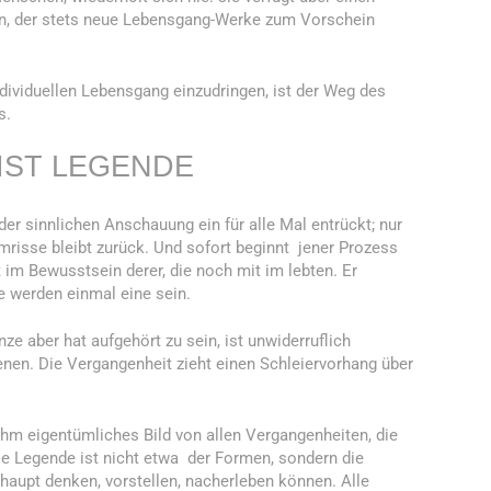
en, der stets neue Lebensgang-Werke zum Vorschein
ndividuellen Lebensgang einzudringen, ist der Weg des
s.
IST LEGENDE
der sinnlichen Anschauung ein für alle Mal entrückt; nur
mrisse bleibt zurück. Und sofort beginnt jener Prozess
st im Bewusstsein derer, die noch mit im lebten. Er
le werden einmal eine sein.
ze aber hat aufgehört zu sein, ist unwiderruflich
en. Die Vergangenheit zieht einen Schleiervorhang über
ihm eigentümliches Bild von allen Vergangenheiten, die
e Legende ist nicht etwa der Formen, sondern die
rhaupt denken, vorstellen, nacherleben können. Alle