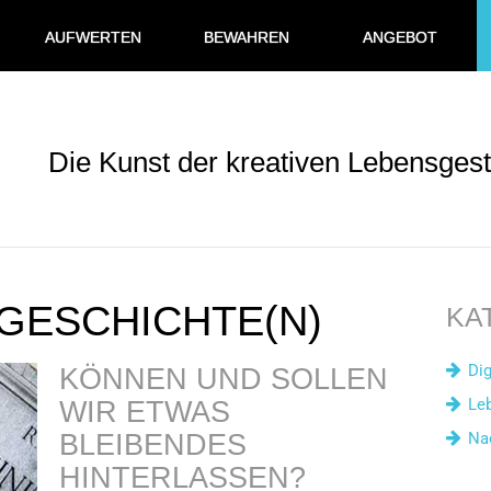
AUFWERTEN
BEWAHREN
ANGEBOT
Die Kunst der kreativen Lebensgest
 GESCHICHTE(N)
KA
Dig
KÖNNEN UND SOLLEN
Le
WIR ETWAS
BLEIBENDES
Na
HINTERLASSEN?