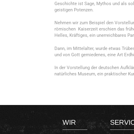
Geschichte ist Sage, Mythos und als so
geistigen Potenzen.
Nehmen wir zum Beispiel den Vorstellu
römischen Kaiserzeit erschien das früh
Helles, Kräftiges, ein unerreichbares Pa
Dann, im Mittelalter, wurde etwas Trübe
und von Gott gemiedenes, eine Art Erdhö
In der Vorstellung der deutschen Aufklä
natürliches Museum, ein praktischer Ku
WIR
SERVI