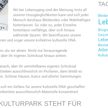
TA
Wir bei Lebensgang sind der Meinung, trotz all
unserer Unzugänglichkeiten kann und soll jeder
Bleib
Le
Mensch durchaus Bleibendes oder Wahrhaftiges
hinterlassen. So oder so, jeder Einzelne
Biogr
hinterlässt vielfältige, über sich hinaus
Gesch
währende Spuren. Wir beeinflussen unsere
Lebe
nen und sogar unsere kollektive kulturelle DNA.
Besta
Arbe
en, als wir ahnen. Nicht nur herausragende
Kultu
 über ihr eigenes Schicksal hinaus wirken.
anach, über ihr unmittelbares eigenes Schicksal
treben ausschliesslich im Profanen, dann bleibt es
ten. Schöne Häuser, Autos und allerlei Sammlungen.
 soll ein Gefäss für unsere kulturelle DNA geschaffen
rbreitete ausschliesslich Materielle konzentriert.
KULTURPARK STEHT FÜR