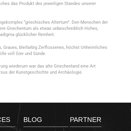
lches das Produkt des jeweiligen Standes unserer
ngskomplex “griechisches Altertum”. Den Menschen der
ere Griechentum als etwas unbeschreiblich Hohes,
radigma glücklicher Reinheit.
s, Graues, bleifarbig Zerflossenes, höchst Unheimliches
lle voll Gier und Sünde.
rung wiederum war das alte Griechenland eine Art
rsus der Kunstgeschichte und Archäologie.
CES
BLOG
PARTNER