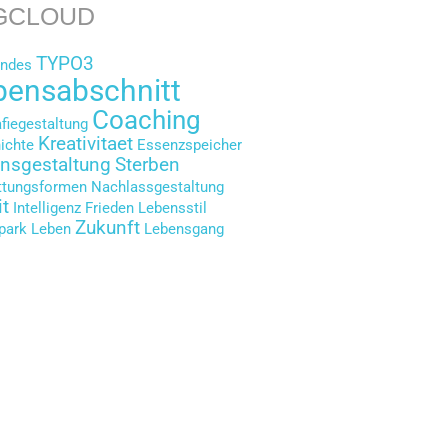
GCLOUD
TYPO3
endes
bensabschnitt
Coaching
afiegestaltung
Kreativitaet
ichte
Essenzspeicher
nsgestaltung
Sterben
ttungsformen
Nachlassgestaltung
it
Intelligenz
Frieden
Lebensstil
Zukunft
rpark
Leben
Lebensgang