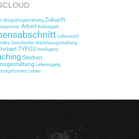
GCLOUD
Zukunft
en
Biografiegestaltung
Arbeit
zspeicher
Kulturpark
bensabschnitt
Lebensstil
endes
Geschichte
Nachlassgestaltung
ivitaet
TYPO3
Intelligenz
aching
Sterben
nsgestaltung
Lebensgang
ttungsformen
Leben