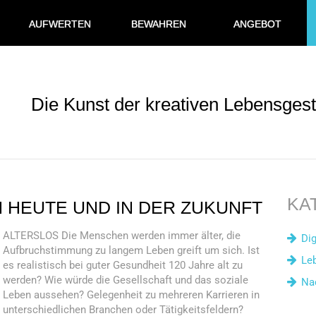
AUFWERTEN
BEWAHREN
ANGEBOT
Die Kunst der kreativen Lebensgest
KA
 HEUTE UND IN DER ZUKUNFT
ALTERSLOS Die Menschen werden immer älter, die
Dig
Aufbruchstimmung zu langem Leben greift um sich. Ist
Le
es realistisch bei guter Gesundheit 120 Jahre alt zu
werden? Wie würde die Gesellschaft und das soziale
Na
Leben aussehen? Gelegenheit zu mehreren Karrieren in
unterschiedlichen Branchen oder Tätigkeitsfeldern?