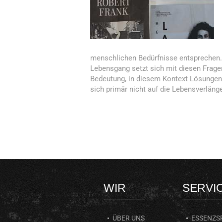
menschlichen Bedürfnisse entsprechen. 
Lebensgang setzt sich mit diesen Frage
Bedeutung, in diesem Kontext Lösungen
sich primär nicht auf die Lebensverläng
WIR
SERVI
ÜBER UNS
ESSENZS