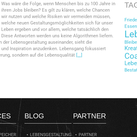
TA
Was wäre die Folge, wenn Menschen bis zu 100 Jahre in
ihren Jobs bleiben? Es gilt zu klären, welche Chancen
wir nutzen und welche Risiken wir vermeiden müssen,
Fried
welche neuen Gestaltungsmöglichkeiten sich für unser
Essen
Leben ergeben und vor allem, welche tatsächlich den
Le
Diese Antworten werden uns keine Algorithmen liefern.
n der Lebensgestaltung auseinander, sieht die
Bleib
Kreat
 und Inspiration anzudenken. Lebensgang fokussiert
Co
erung, sondern auf die Lebensqualität
[...]
Lebe
Besta
CES
BLOG
PARTNER
PEICHER
LEBENSGESTALTUNG
PARTNER