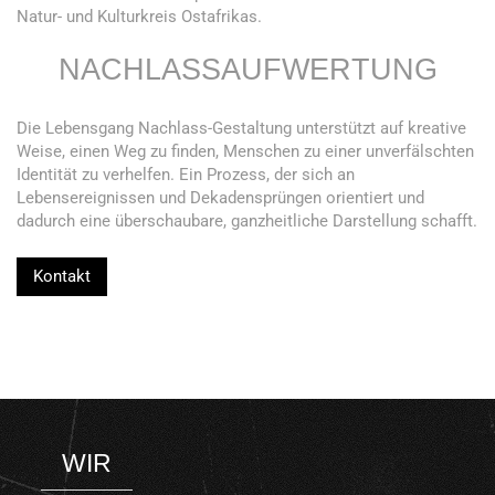
Natur- und Kulturkreis Ostafrikas.
NACHLASSAUFWERTUNG
Die Lebensgang Nachlass-Gestaltung unterstützt auf kreative
Weise, einen Weg zu finden, Menschen zu einer unverfälschten
Identität zu verhelfen. Ein Prozess, der sich an
Lebensereignissen und Dekadensprüngen orientiert und
dadurch eine überschaubare, ganzheitliche Darstellung schafft.
Kontakt
WIR