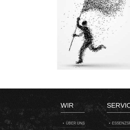
«The fool wonders,
the wise man asks.»
Benjamin Disraeli
WIR
SERVI
ÜBER UNS
ESSENZS