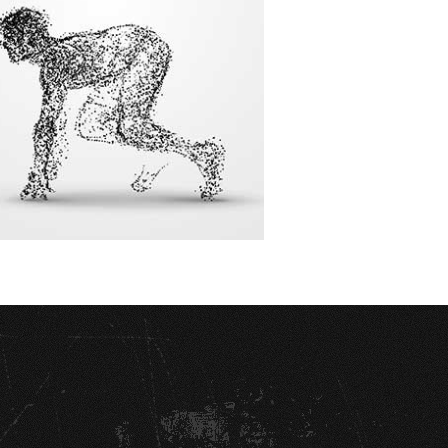
«Der Mensch ist ein
zielstrebiges Wesen,
aber er strebt zu viel
und zielt zu wenig!»
Günter Radtke