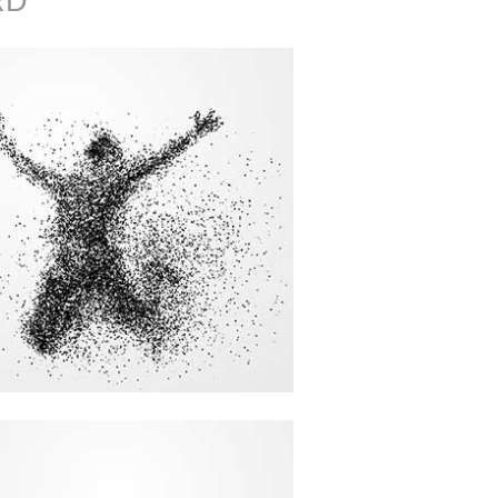
RD
le Stärke wird nur durch die
ndernisse erkannt, die sie
überwindet.»
Immanuel Kant