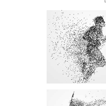
L
«Success is not final, fail
not fatal: it is the coura
continue that counts.
Winston Churchill