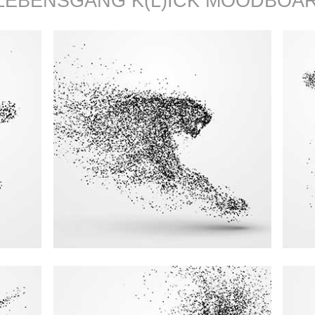
EBENSGANG K(L)ICK MOODBOA
ure is
«Al
Nietzsche
ge to
Hi
Stern gebären zu können.»
»
um einen tanzenden
in sich haben,
«Man muss noch Chaos