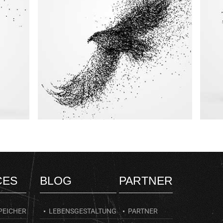
Benjamin Franklin
beides verlieren.»
wird am Ende
um Sicherheit zu gewinnen,
«Wer Freiheit aufgibt,
CES
BLOG
PARTNER
PEICHER
LEBENSGESTALTUNG
PARTNER