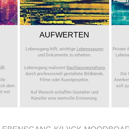
AUFWERTEN
Lebensgang hilft, wichtige
Lebensspuren
Private 
und Dokumente zu erhalten.
Lebens
tät
.
Lebensgang realisiert
Nachlassgestaltung
durch professionell gestaltete Bildbände,
Die 
lle
Filme oder Kunstprojekte.
Anerken
ich dem
soll z
rt mit
Auf Wunsch schaffen Gestalter und
Künstler eine wertvolle Erinnerung.