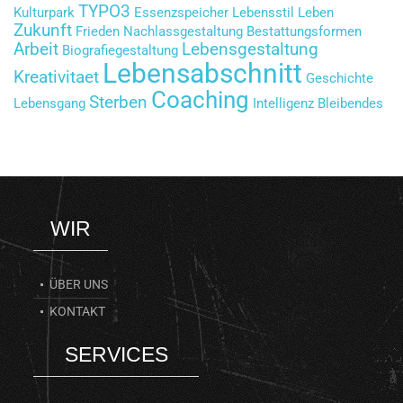
TYPO3
Kulturpark
Essenzspeicher
Lebensstil
Leben
Zukunft
Frieden
Nachlassgestaltung
Bestattungsformen
Arbeit
Lebensgestaltung
Biografiegestaltung
Lebensabschnitt
Kreativitaet
Geschichte
Coaching
Sterben
Lebensgang
Intelligenz
Bleibendes
WIR
ÜBER UNS
KONTAKT
SERVICES